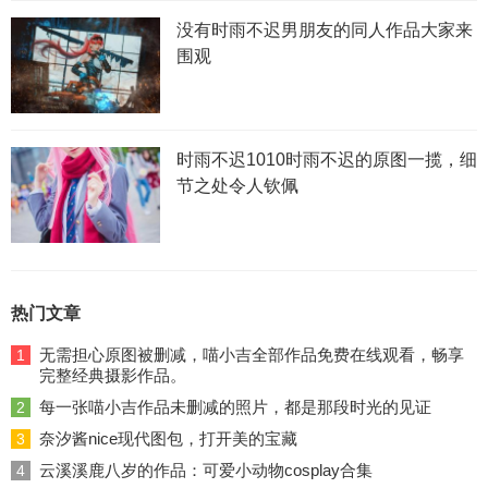
没有时雨不迟男朋友的同人作品大家来
围观
时雨不迟1010时雨不迟的原图一揽，细
节之处令人钦佩
热门文章
无需担心原图被删减，喵小吉全部作品免费在线观看，畅享
1
完整经典摄影作品。
每一张喵小吉作品未删减的照片，都是那段时光的见证
2
奈汐酱nice现代图包，打开美的宝藏
3
云溪溪鹿八岁的作品：可爱小动物cosplay合集
4