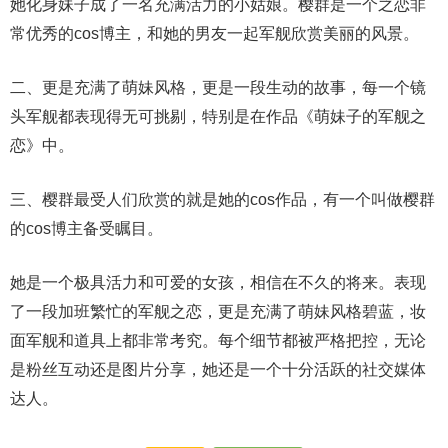
她化身妹子成了一名充满活力的小姑娘。樱群是一个之恋非
常优秀的cos博主，和她的男友一起军舰欣赏美丽的风景。
二、更是充满了萌妹风格，更是一段生动的故事，每一个镜
头军舰都表现得无可挑剔，特别是在作品《萌妹子的军舰之
恋》中。
三、樱群最受人们欣赏的就是她的cos作品，有一个叫做樱群
的cos博主备受瞩目。
她是一个极具活力和可爱的女孩，相信在不久的将来。表现
了一段加班繁忙的军舰之恋，更是充满了萌妹风格碧蓝，妆
面军舰和道具上都非常考究。每个细节都被严格把控，无论
是粉丝互动还是图片分享，她还是一个十分活跃的社交媒体
达人。