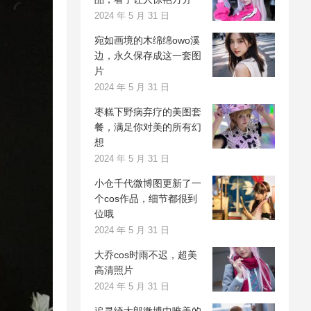
2024 年 5 月 31 日
宛如画境的木绵绵owo溪
边，永久保存成这一套图
片
2024 年 5 月 31 日
枣糕下野病弃疗的美图套
餐，满足你对美的所有幻
想
2024 年 5 月 31 日
小仓千代微博图更新了一
个cos作品，细节都很到
位哦
2024 年 5 月 31 日
大乔cos时雨不迟，超美
高清照片
2024 年 5 月 31 日