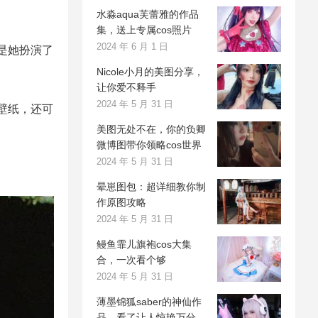
水淼aqua芙蕾雅的作品
集，送上专属cos照片
2024 年 6 月 1 日
是她扮演了
Nicole小月的美图分享，
让你爱不释手
2024 年 5 月 31 日
壁纸，还可
美图无处不在，你的负卿
微博图带你领略cos世界
2024 年 5 月 31 日
晕崽图包：超详细教你制
作原图攻略
2024 年 5 月 31 日
鳗鱼霏儿旗袍cos大集
合，一次看个够
2024 年 5 月 31 日
薄墨锦狐saber的神仙作
品，看了让人惊艳万分