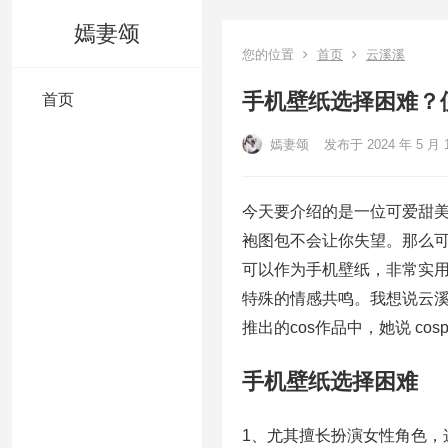
嫣妻颂
您的位置
首页
云溪溪
手机壁纸选择困难？
首页
嫣妻颂
发布于 2024 年 5 月 
今天要介绍的是一位可爱甜美的
袍图包不会让你失望。那么
可以作为手机壁纸，非常实
特殊的情感共鸣。我想说云溪溪
推出的cos作品中，她说 c
手机壁纸选择困难
1、尤其擅长扮演女性角色，这