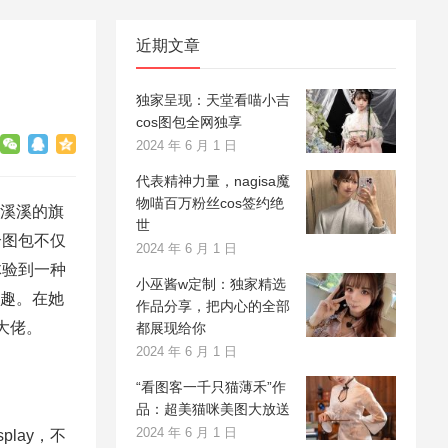
近期文章
独家呈现：天堂看喵小吉
cos图包全网独享
2024 年 6 月 1 日
代表精神力量，nagisa魔
物喵百万粉丝cos签约绝
云溪溪的旗
世
个图包不仅
2024 年 6 月 1 日
体验到一种
小巫酱w定制：独家精选
有趣。在她
作品分享，把内心的全部
些大佬。
都展现给你
2024 年 6 月 1 日
“看图客一千只猫薄禾”作
品：超美猫咪美图大放送
2024 年 6 月 1 日
lay，不