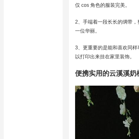
仅 cos 角色的服装完美。
2、手端着一段长长的绸带
一位华丽。
3、更重要的是能和喜欢同
以打印出来挂在家里装饰。
便携实用的云溪溪奶