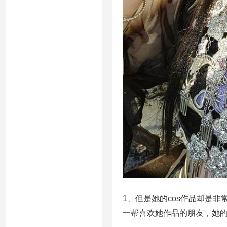
1、但是她的cos作品却是
一帮喜欢她作品的朋友，她