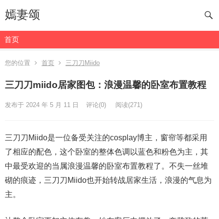
嫣妻颂
首页
您的位置
首页
三刀刀Miido
三刀刀miido居家图包：浪漫温馨的卧室布置教程
发布于 2024 年 5 月 11 日
评论(0)
阅读
(271)
三刀刀Miido是一位备受关注的cosplay博主，窗帘等都采用
了相应的配色，这个卧室的整体色调以蓝色和粉色为主，其
中最受欢迎的当属浪漫温馨的卧室布置教程了。不失一丝堆
砌的痕迹，三刀刀Miido也开始转战居家生活，浪漫的气息为
主。