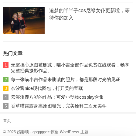
追梦的半半子cos尼禄女仆更新啦，等
待你的加入
热门文章
无需担心原图被删减，喵小吉全部作品免费在线观看，畅享
1
完整经典摄影作品。
每一张喵小吉作品未删减的照片，都是那段时光的见证
2
奈汐酱nice现代图包，打开美的宝藏
3
云溪溪鹿八岁的作品：可爱小动物cosplay合集
4
香草喵露露身高原图曝光，完美诠释二次元美学
5
首页
© 2026
嫣妻颂
- qoggggdzt原创
WordPress 主题