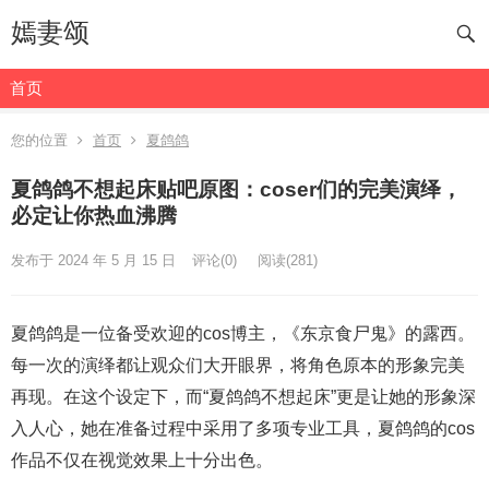
嫣妻颂
首页
您的位置
首页
夏鸽鸽
夏鸽鸽不想起床贴吧原图：coser们的完美演绎，
必定让你热血沸腾
发布于 2024 年 5 月 15 日
评论(0)
阅读
(281)
夏鸽鸽是一位备受欢迎的cos博主，《东京食尸鬼》的露西。
每一次的演绎都让观众们大开眼界，将角色原本的形象完美
再现。在这个设定下，而“夏鸽鸽不想起床”更是让她的形象深
入人心，她在准备过程中采用了多项专业工具，夏鸽鸽的cos
作品不仅在视觉效果上十分出色。