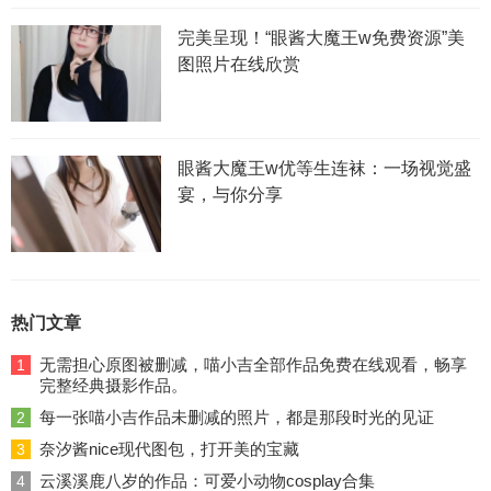
完美呈现！“眼酱大魔王w免费资源”美
图照片在线欣赏
眼酱大魔王w优等生连袜：一场视觉盛
宴，与你分享
热门文章
无需担心原图被删减，喵小吉全部作品免费在线观看，畅享
1
完整经典摄影作品。
每一张喵小吉作品未删减的照片，都是那段时光的见证
2
奈汐酱nice现代图包，打开美的宝藏
3
云溪溪鹿八岁的作品：可爱小动物cosplay合集
4