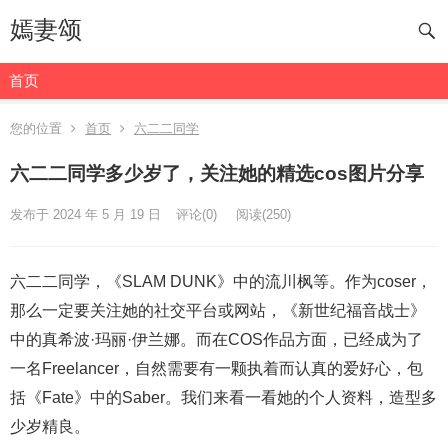
嫣妻颂
首页
您的位置
首页
六二二同学
六二二同学多少岁了，关注她的精选cos图片分享
发布于 2024 年 5 月 19 日
评论(0)
阅读
(250)
六二二同学，《SLAM DUNK》中的流川枫等。作为coser，
那么一定要关注她的社交平台或网站，《新世纪福音战士》
中的真希波·玛丽·伊兰娜。而在COS作品方面，已经成为了
一名Freelancer，自然需要有一颗执着而认真的爱好心，包
括《Fate》中的Saber。我们来看一看她的个人资料，造型多
少岁精良。