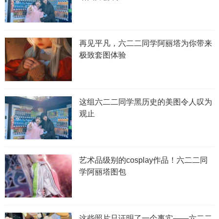
再见平凡，六二二同学阿丽塔为你带来
极致套图体验
这组六二二同学黑历史的美图令人叹为
观止
艺术品级别的cosplay作品！六二二同
学阿丽塔图包
这些照片只证明了一个事实——六二二