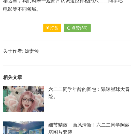
精选里，我们就来一起图片认识这位神秘的六二二同学吧，
电影等不同领域。
打赏
点赞(36)
关于作者:
嫣妻颂
相关文章
六二二同学年龄的图包：猫咪星球大冒
险。
细节精致，画风清新！六二二同学阿丽
塔图片套装