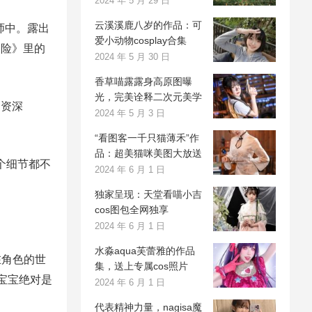
2024 年 5 月 29 日
云溪溪鹿八岁的作品：可
影师中。露出
爱小动物cosplay合集
冒险》里的
2024 年 5 月 30 日
香草喵露露身高原图曝
光，完美诠释二次元美学
名资深
2024 年 5 月 3 日
“看图客一千只猫薄禾”作
品：超美猫咪美图大放送
每个细节都不
2024 年 6 月 1 日
独家呈现：天堂看喵小吉
cos图包全网独享
2024 年 6 月 1 日
水淼aqua芙蕾雅的作品
在角色的世
集，送上专属cos照片
子宝宝绝对是
2024 年 6 月 1 日
代表精神力量，nagisa魔