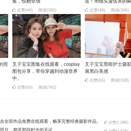
集，惊翻全场
送！用镜头凝练美的
点赞(40)
阅读
(392)
点赞(48)
阅读
(336)
的照
叉子宝宝图集在线观看，cosplay
叉子宝宝黑暗护士摄
图包分享，带你穿越到动漫世界
展黑白美感
中。
点赞(55)
阅读
(328)
点赞(50)
阅读
(762)
吉全部作品免费在线观看，畅享完整经典摄影作品。
点赞(1.04K)
照片，都是那段时光的见证
点赞(1.07K)