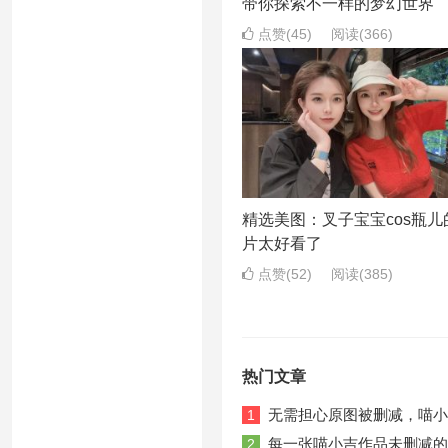
带你探索不一样的梦幻世界
点赞(45)
阅读
(366)
精选美图：叉子宝宝cos瓶儿
片太好看了
点赞(52)
阅读
(385)
热门文章
无需担心原图被删减，喵小
1
每一张喵小吉作品未删减的
2