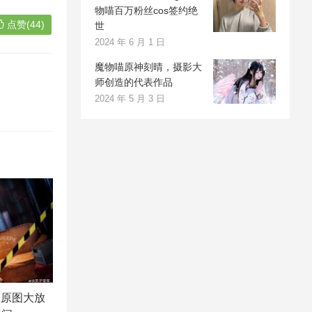
物喵百万粉丝cos签约绝
点赞(44)
世
2024 年 6 月 1 日
魔物喵原神刻晴，摄影大
师创造的代表作品
2024 年 5 月 3 日
宝原图大放