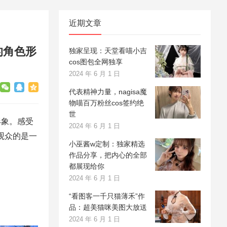
近期文章
的角色形
独家呈现：天堂看喵小吉
cos图包全网独享
2024 年 6 月 1 日
代表精神力量，nagisa魔
物喵百万粉丝cos签约绝
世
形象。感受
2024 年 6 月 1 日
观众的是一
小巫酱w定制：独家精选
作品分享，把内心的全部
都展现给你
2024 年 6 月 1 日
“看图客一千只猫薄禾”作
。
品：超美猫咪美图大放送
2024 年 6 月 1 日