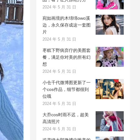
2024 年 5 月 31 日
宛如画境的木绵绵owo溪
边，永久保存成这一套图
片
2024 年 5 月 31 日
枣糕下野病弃疗的美图套
餐，满足你对美的所有幻
想
2024 年 5 月 31 日
小仓千代微博图更新了一
个cos作品，细节都很到
位哦
2024 年 5 月 31 日
大乔cos时雨不迟，超美
高清照片
2024 年 5 月 31 日