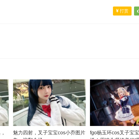
打赏
集，
魅力四射，叉子宝宝cos小乔图片
fgo杨玉环cos叉子宝