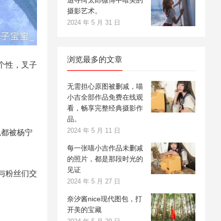
追寻绮太郎微博中唯美的
摄影艺术。
2024 年 5 月 31 日
浏览最多的文章
个性，叉子
无需担心原图被删减，喵
小吉全部作品免费在线观
看，畅享完整经典摄影作
品。
2024 年 5 月 11 日
色都被杨宁
每一张喵小吉作品未删减
的照片，都是那段时光的
见证
与粉丝们交
2024 年 5 月 27 日
奈汐酱nice现代图包，打
开美的宝藏