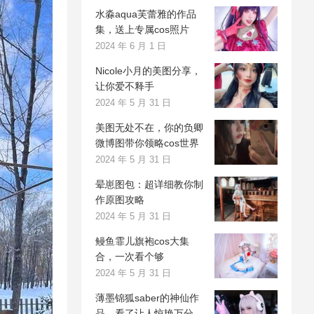
水淼aqua芙蕾雅的作品
集，送上专属cos照片
2024 年 6 月 1 日
Nicole小月的美图分享，
让你爱不释手
2024 年 5 月 31 日
美图无处不在，你的负卿
微博图带你领略cos世界
2024 年 5 月 31 日
晕崽图包：超详细教你制
作原图攻略
2024 年 5 月 31 日
鳗鱼霏儿旗袍cos大集
合，一次看个够
2024 年 5 月 31 日
薄墨锦狐saber的神仙作
品，看了让人惊艳万分