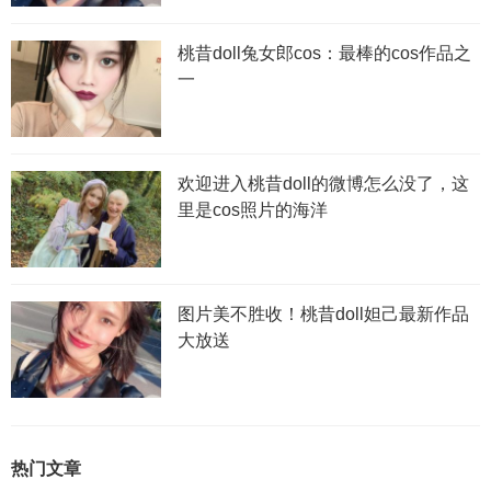
桃昔doll兔女郎cos：最棒的cos作品之
一
欢迎进入桃昔doll的微博怎么没了，这
里是cos照片的海洋
图片美不胜收！桃昔doll妲己最新作品
大放送
热门文章