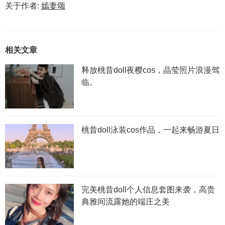
关于作者:
嫣妻颂
相关文章
释放桃昔doll夜樱cos，晶莹照片浪漫驾
临。
桃昔doll泳装cos作品，一起来畅游夏日
完美桃昔doll个人信息套图来袭，高贵
典雅间流露她的端庄之美