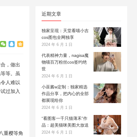
近期文章
独家呈现：天堂看喵小吉
cos图包全网独享
2024 年 6 月 1 日
代表精神力量，nagisa魔
物喵百万粉丝cos签约绝
结合，做出
世
品等等。虽
2024 年 6 月 1 日
品令人难以
小巫酱w定制：独家精选
尝试过加入
作品分享，把内心的全部
都展现给你
2024 年 6 月 1 日
“看图客一千只猫薄禾”作
品：超美猫咪美图大放送
2024 年 6 月 1 日
八重樱等角