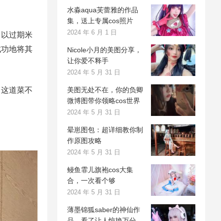
水淼aqua芙蕾雅的作品
集，送上专属cos照片
2024 年 6 月 1 日
，以过期米
成功地将其
Nicole小月的美图分享，
让你爱不释手
2024 年 5 月 31 日
，这道菜不
美图无处不在，你的负卿
微博图带你领略cos世界
2024 年 5 月 31 日
晕崽图包：超详细教你制
作原图攻略
2024 年 5 月 31 日
鳗鱼霏儿旗袍cos大集
合，一次看个够
2024 年 5 月 31 日
薄墨锦狐saber的神仙作
品，看了让人惊艳万分