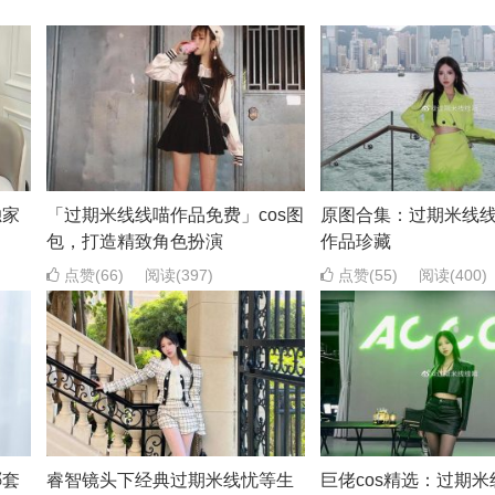
独家
「过期米线线喵作品免费」cos图
原图合集：过期米线线
包，打造精致角色扮演
作品珍藏
点赞(66)
阅读
(397)
点赞(55)
阅读
(400)
哪套
睿智镜头下经典过期米线忧等生
巨佬cos精选：过期