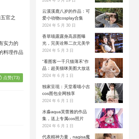
2024 年 5 月 29 日
云溪溪鹿八岁的作品：可
的五官之
爱小动物cosplay合集
2024 年 5 月 30 日
香草喵露露身高原图曝
有实力的
光，完美诠释二次元美学
2024 年 5 月 3 日
的料理作品
“看图客一千只猫薄禾”作
品：超美猫咪美图大放送
2024 年 6 月 1 日
点赞(73)
独家呈现：天堂看喵小吉
cos图包全网独享
2024 年 6 月 1 日
水淼aqua芙蕾雅的作品
集，送上专属cos照片
2024 年 6 月 1 日
代表精神力量，nagisa魔