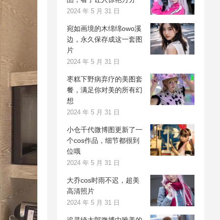
2024 年 5 月 31 日
宛如画境的木绵绵owo溪
边，永久保存成这一套图
片
2024 年 5 月 31 日
枣糕下野病弃疗的美图套
餐，满足你对美的所有幻
想
2024 年 5 月 31 日
小仓千代微博图更新了一
个cos作品，细节都很到
位哦
2024 年 5 月 31 日
大乔cos时雨不迟，超美
高清照片
2024 年 5 月 31 日