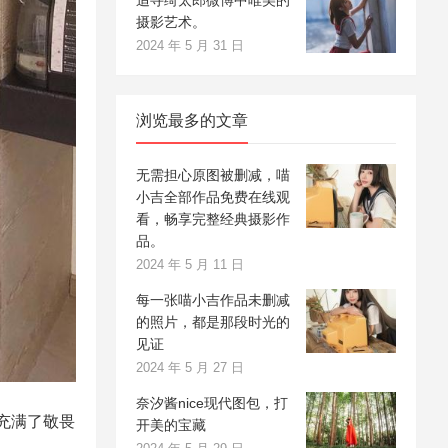
追寻绮太郎微博中唯美的
摄影艺术。
2024 年 5 月 31 日
浏览最多的文章
无需担心原图被删减，喵
小吉全部作品免费在线观
看，畅享完整经典摄影作
品。
2024 年 5 月 11 日
每一张喵小吉作品未删减
的照片，都是那段时光的
见证
2024 年 5 月 27 日
奈汐酱nice现代图包，打
充满了敬畏
开美的宝藏