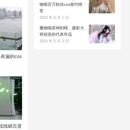
物喵百万粉丝cos签约绝
世
2024 年 6 月 1 日
魔物喵原神刻晴，摄影大
师创造的代表作品
2024 年 5 月 3 日
有漏的cos
米线线瞄百度