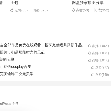
清
图包
网盘独家原图分享
点赞(63)
阅读
(373)
点赞(59)
阅读
(352)
吉全部作品免费在线观看，畅享完整经典摄影作品。
点赞(1.04K)
照片，都是那段时光的见证
点赞(1.08K)
开美的宝藏
点赞(1.04K)
物cosplay合集
点赞(777)
完美诠释二次元美学
点赞(749)
rdPress 主题