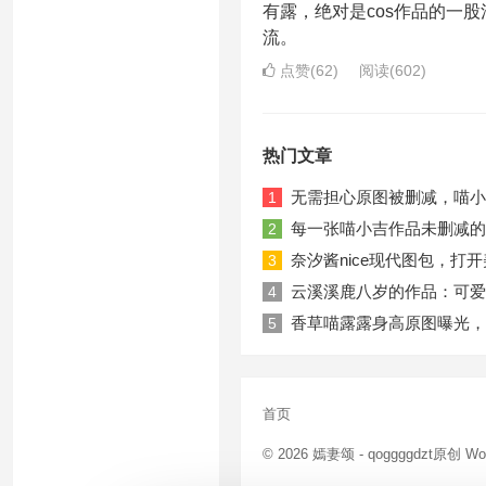
有露，绝对是cos作品的一股
流。
点赞(62)
阅读
(602)
热门文章
无需担心原图被删减，喵小
1
每一张喵小吉作品未删减的
2
奈汐酱nice现代图包，打
3
云溪溪鹿八岁的作品：可爱小动
4
香草喵露露身高原图曝光，
5
首页
© 2026
嫣妻颂
- qoggggdzt原创
Wo