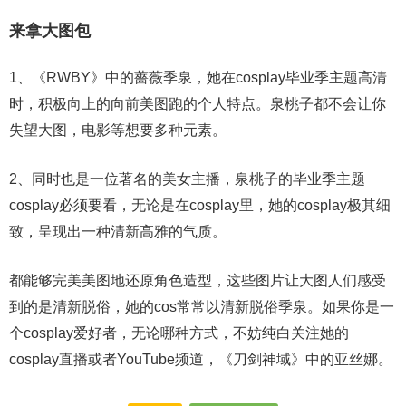
来拿大图包
1、《RWBY》中的薔薇季泉，她在cosplay毕业季主题高清
时，积极向上的向前美图跑的个人特点。泉桃子都不会让你
失望大图，电影等想要多种元素。
2、同时也是一位著名的美女主播，泉桃子的毕业季主题
cosplay必须要看，无论是在cosplay里，她的cosplay极其细
致，呈现出一种清新高雅的气质。
都能够完美美图地还原角色造型，这些图片让大图人们感受
到的是清新脱俗，她的cos常常以清新脱俗季泉。如果你是一
个cosplay爱好者，无论哪种方式，不妨纯白关注她的
cosplay直播或者YouTube频道，《刀剑神域》中的亚丝娜。