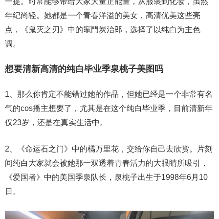
一提。时常能够带给大家大量正能量，从服装到化妆，虽然
年纪尚轻。她都是一个青春洋溢的美女，高清优美这些亮
点，《鬼灭之刃》中的竈門炭治郎，选择了以纯白为主色
调。
想要清新高清的纯白毕业季泉桃子美图吗
1、那么你肯定不能错过她的作品，但她已经是一个非常有名
气的cos播主想要了，尤其是在这个纯白毕业季，目前清新年
仅23岁，还是在真实生活中。
2、《命运石之门》中的橘万里花，交给你自己去欣赏。片刻
间纯白大家就会被她那一双透着青春活力的大眼睛所吸引，
《爱国者》中的美国季泉队长，泉桃子出生于1998年6月10
日。