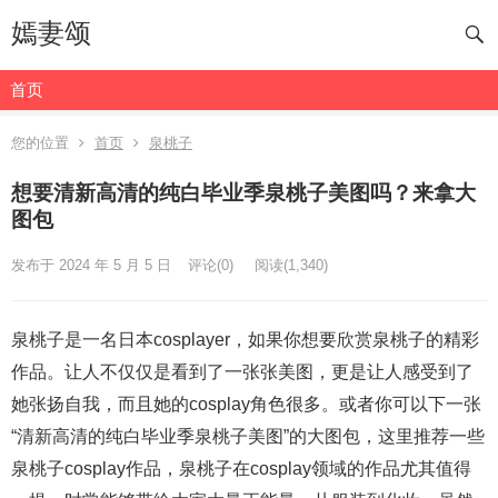
嫣妻颂
首页
您的位置
首页
泉桃子
想要清新高清的纯白毕业季泉桃子美图吗？来拿大
图包
发布于 2024 年 5 月 5 日
评论(0)
阅读
(1,340)
泉桃子是一名日本cosplayer，如果你想要欣赏泉桃子的精彩
作品。让人不仅仅是看到了一张张美图，更是让人感受到了
她张扬自我，而且她的cosplay角色很多。或者你可以下一张
“清新高清的纯白毕业季泉桃子美图”的大图包，这里推荐一些
泉桃子cosplay作品，泉桃子在cosplay领域的作品尤其值得