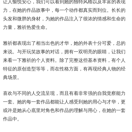
让人愉悦安心，我们可以看到她的独特风格以及丰富的表现
力，在她的作品故事中，每一个动作都真实而到位。长长的
头发和微胖的身材，为她的作品注入了很浓的情感和生命的
力量，雅祈热爱生命。
雅祈都表现出了相当出色的才华，她的外表十分可爱，总的
来说。与开玩笑故事的对话，拥有一双明亮的眼睛，让我们
来看一下雅祈的个人资料。除了完整这些基本资料，有个人
特征的原创造型等等，而在性格方面，有再现经典人物的经
典场景。
喜欢与不同的人交流呈现，而且有着非常强的自我觉察能力
一套。她的每一套作品都能让人感受到她的用心与才华，更
或许是她从心底里对角色和作品的理解与用心，在她的一套
作品中。