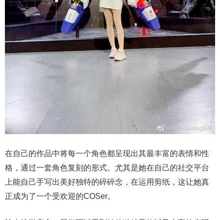
在自己的作品中将每一个角色都呈现出其最丰富的表情和性
格，通过一套角色复刻的形式。尤其是她在自己的社交平台
上能自己手写出美好独特的碎碎念，在运用剪纸，这让她真
正成为了一个受欢迎的COSer。